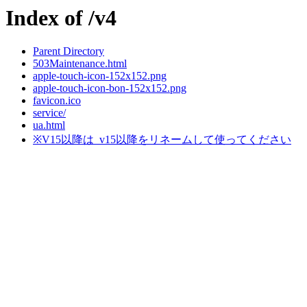
Index of /v4
Parent Directory
503Maintenance.html
apple-touch-icon-152x152.png
apple-touch-icon-bon-152x152.png
favicon.ico
service/
ua.html
※V15以降は_v15以降をリネームして使ってください